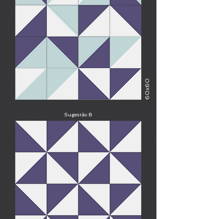
60x60
Sugestão B