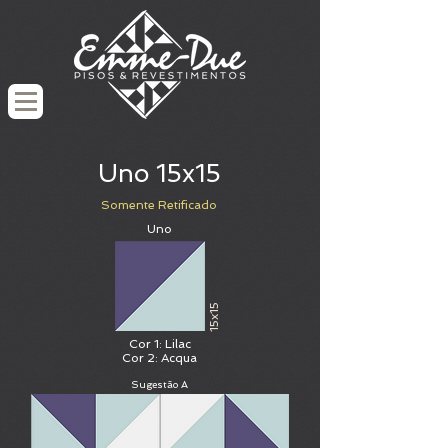
Uno 15x15
Somente Retificado
Uno
15x15
Cor 1: Lilac
Cor 2: Acqua
Sugestão A