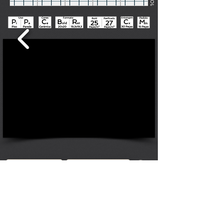
1/0
VOLTAR
XADREZ E LISTRA
>