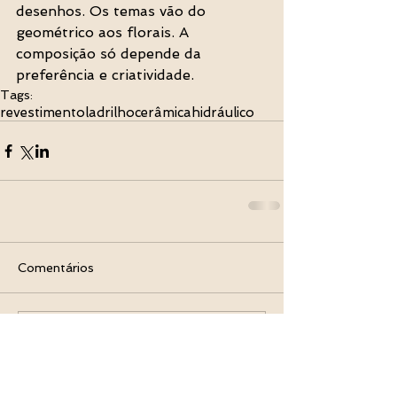
desenhos. Os temas vão do 
geométrico aos florais. A 
composição só depende da 
preferência e criatividade.
Tags:
revestimento
ladrilho
cerâmica
hidráulico
Comentários
Escreva um comentário