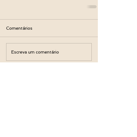
Comentários
Escreva um comentário
Rua Bebedouro, 29 - Centro -
Diadema -SP
emmedue@emmedue.com.br
(11) 9 9472-6172
(Fábrica)